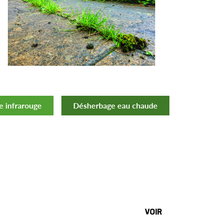
 infrarouge
Désherbage eau chaude
VOIR