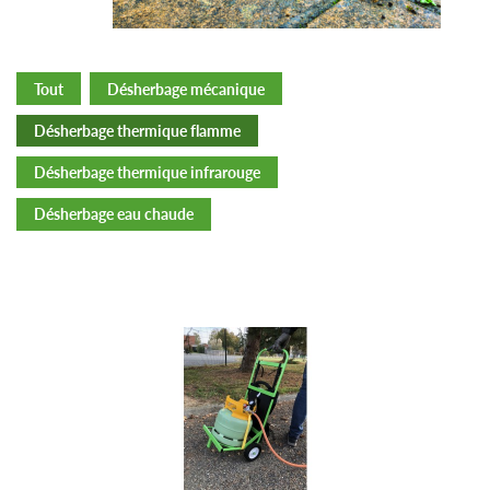
Tout
Désherbage mécanique
Désherbage thermique flamme
Désherbage thermique infrarouge
Désherbage eau chaude