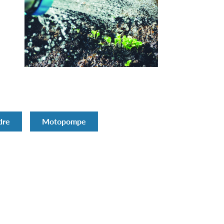
dre
Motopompe