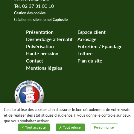
Tél. 02 37 31 00 10
Gestion des cookies
Création de site internet Captusite
Présentation
Espace client
Désherbage alternatif
Arrosage
Pulvérisation
Entretien / Epandage
Haute pression
Toiture
Contact
Plan du site
Mentions légales
Ce site utilise des cookies afin d'assurer le bon déroulement de votre visite
et de réaliser des statistiques d'audience. Il vous donne le contrôle sur ceux
que vous souhaitez activer.
Tout accepter
Tout refuser
Personnaliser