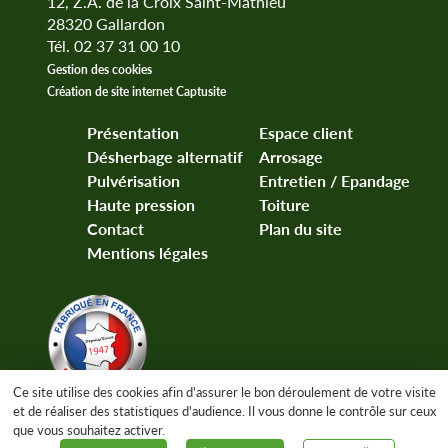
12, Z.A. de la Croix Saint-Mathieu
28320
Gallardon
Tél. 02 37 31 00 10
Gestion des cookies
Création de site internet Captusite
Présentation
Espace client
Désherbage alternatif
Arrosage
Pulvérisation
Entretien / Epandage
Haute pression
Toiture
Contact
Plan du site
Mentions légales
Ce site utilise des cookies afin d'assurer le bon déroulement de votre visite
et de réaliser des statistiques d'audience. Il vous donne le contrôle sur ceux
que vous souhaitez activer.