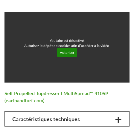
Youtube est désactivé.
Autorisez le dépôt de cookies afin d’accéder à la vidéo.
Autoriser
Self Propelled Topdresser I MultiSpread™ 410SP
(earthandturf.com)
Caractéristiques techniques