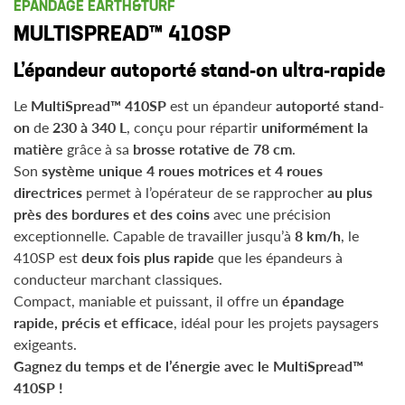
EPANDAGE EARTH&TURF
MULTISPREAD™ 410SP
L’épandeur autoporté stand-on ultra-rapide
Le
MultiSpread™ 410SP
est un épandeur
autoporté stand-
on
de
230 à 340 L
, conçu pour répartir
uniformément la
matière
grâce à sa
brosse rotative de 78 cm
.
Son
système unique 4 roues motrices et 4 roues
directrices
permet à l’opérateur de se rapprocher
au plus
près des bordures et des coins
avec une précision
exceptionnelle. Capable de travailler jusqu’à
8 km/h
, le
410SP est
deux fois plus rapide
que les épandeurs à
conducteur marchant classiques.
Compact, maniable et puissant, il offre un
épandage
rapide, précis et efficace
, idéal pour les projets paysagers
exigeants.
Gagnez du temps et de l’énergie avec le MultiSpread™
410SP !