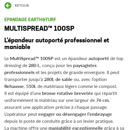
RETOUR
EPANDAGE EARTH&TURF
MULTISPREAD™ 100SP
L’épandeur autoporté professionnel et
maniable
Le
MultiSpread™ 100SP
est un épandeur
autoporté
de top
dressing de
280 L
, conçu pour les
paysagistes
professionnels
et les projets de grande envergure. Il peut
transporter jusqu’à
280L
de sable
ou, avec l’option
Rehausse
,
510L
de matériaux légers comme le compost.
Il est équipé d’une
brosse rotative brevetée
qui répartit
uniformément le matériau sur une largeur de
76 cm
,
assurant une application précise à chaque passage.
L’opérateur peut
engager ou désengager l’embrayage
depuis le poste de conduite grâce à un levier pratique.
La machine offre une
maniabilité exceptionnelle
grâce à sa