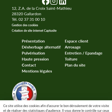
12, Z.A. de la Croix Saint-Mathieu
28320
Gallardon
Tél. 02 37 31 00 10
Gestion des cookies
Création de site internet Captusite
Présentation
Espace client
Désherbage alternatif
Arrosage
Pulvérisation
Entretien / Epandage
Haute pression
Toiture
Contact
Plan du site
Mentions légales
Ce site utilise des cookies afin d'assurer le bon déroulement de votre visite
et de réaliser des statistiques d'audience. Il vous donne le contrôle sur ceux