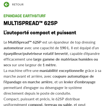
RETOUR
EPANDAGE EARTH&TURF
MULTISPREAD™ 62SP
L’autoporté compact et puissant
Le
MultiSpread™ 62SP
est un épandeur de top dressing
automoteur
avec une capacité de
190 L
. Il est équipé d’un
éparpilleur/pulvériseur rotatif breveté
, capable d’épandre
efficacement une
large gamme de matériaux humides ou
secs
sur une largeur de
1 mètre
.
La machine offre une
maniabilité exceptionnelle
grâce à sa
marche avant et arrière, avec
coupure automatique de
l’épandage en marche arrière
, et un
levier d’embrayage
permettant d’engager ou désengager le système
directement depuis le poste de conduite.
Compact, puissant et précis, le 62SP distribue
uniformément
compost, terreau ou sable
, et peut