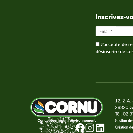
Inscrivez-v
Email *
J'accepte de re
désinscrire de ce
12, Z.A.
28320
G
Tél. 02 
Gestion des
Création de